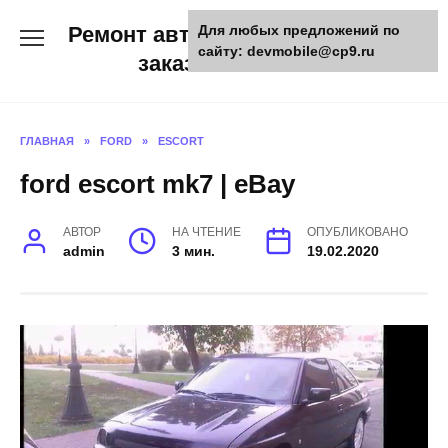
Skip
Ремонт авто и мото техники,
Для любых предложений по
to
сайту: devmobile@cp9.ru
content
заказ запчастей
ГЛАВНАЯ
»
FORD
»
ESCORT
ford escort mk7 | eBay
АВТОР
НА ЧТЕНИЕ
ОПУБЛИКОВАНО
admin
3 мин.
19.02.2020