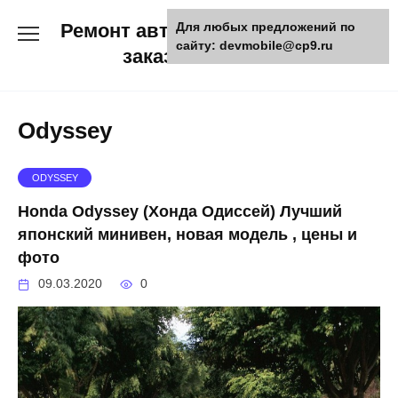
Skip
Ремонт авто и мото техники,
Для любых предложений по
to
сайту: devmobile@cp9.ru
content
заказ запчастей
Odyssey
ODYSSEY
Honda Odyssey (Хонда Одиссей) Лучший
японский минивен, новая модель , цены и
фото
09.03.2020
0