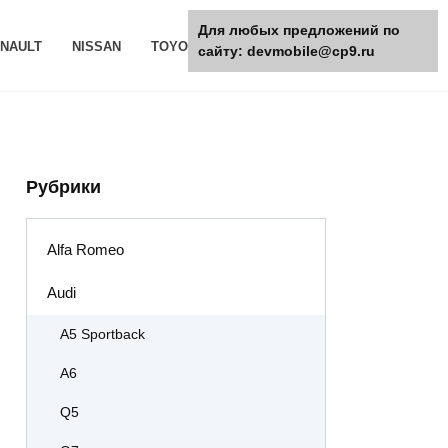
Для любых предложений по
NAULT
NISSAN
TOYOTA
РАЗНОЕ
сайту: devmobile@cp9.ru
Рубрики
Alfa Romeo
Audi
A5 Sportback
A6
Q5