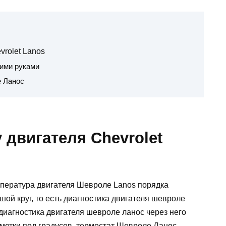
vrolet Lanos
оими руками
е Ланос
 двигателя Chevrolet
мпература двигателя Шевроле Lanos порядка
шой круг, то есть диагностика двигателя шевроле
 диагностика двигателя шевроле ланос через него
тметки под градусов, термостат Шевроле Ланос