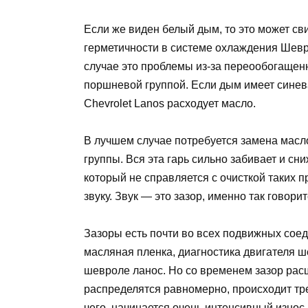
Если же виден белый дым, то это может св
герметичности в системе охлаждения Шевр
случае это проблемы из-за переообогащен
поршневой группой. Если дым имеет синеват
Chevrolet Lanos расходует масло.
В лучшем случае потребуется замена мас
группы. Вся эта гарь сильно забивает и сн
который не справляется с очисткой таких 
звуку. Звук — это зазор, именно так говори
Зазоры есть почти во всех подвижных сое
масляная пленка, диагностика двигателя ш
шевроле ланос. Но со временем зазор рас
распределятся равномерно, происходит тре
чего, начинается очень интенсивный износ.