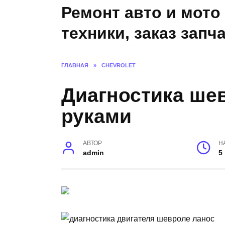
Skip
Ремонт авто и мото
to
техники, заказ запч
content
ГЛАВНАЯ
»
CHEVROLET
Диагностика ше
руками
АВТОР
Н
admin
5