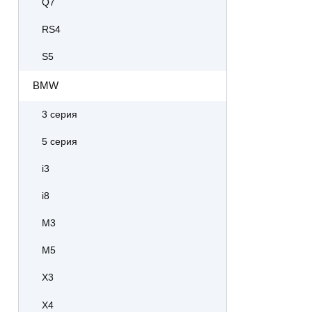
Q7
RS4
S5
BMW
3 серия
5 серия
i3
i8
M3
M5
X3
X4