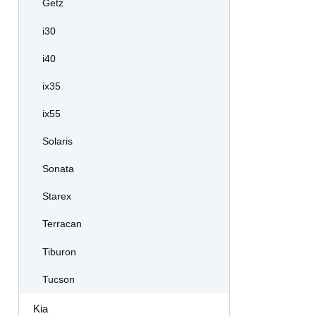
Getz
i30
i40
ix35
ix55
Solaris
Sonata
Starex
Terracan
Tiburon
Tucson
Kia