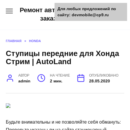
Skip
Ремонт авто и мото техники,
Для любых предложений по
to
сайту: devmobile@cp9.ru
content
заказ запчастей
ГЛАВНАЯ
»
HONDA
Ступицы передние для Хонда
Стрим | AutoLand
АВТОР
НА ЧТЕНИЕ
ОПУБЛИКОВАНО
admin
2 мин.
28.05.2020
Будьте внимательны и не позволяйте себя обмануть:
Проверьте указаны ли на сайте стационарный