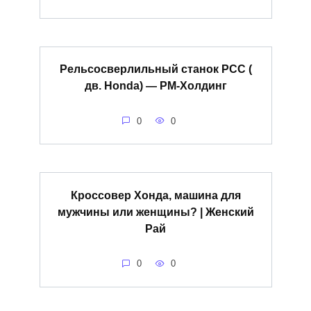
Рельсосверлильный станок РСС (
дв. Honda) — РМ-Холдинг
0
0
Кроссовер Хонда, машина для
мужчины или женщины? | Женский
Рай
0
0