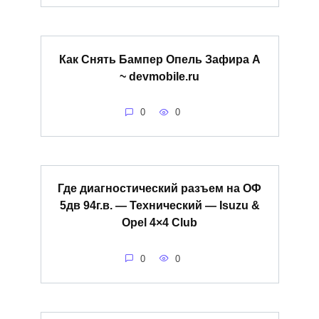
Как Снять Бампер Опель Зафира А
~ devmobile.ru
0
0
Где диагностический разъем на ОФ
5дв 94г.в. — Технический — Isuzu &
Opel 4×4 Club
0
0