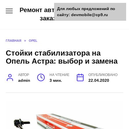
Skip
Ремонт авто и мото техники,
Для любых предложений по
to
сайту: devmobile@cp9.ru
content
заказ запчастей
ГЛАВНАЯ
»
OPEL
Стойки стабилизатора на
Опель Астра: выбор и замена
АВТОР
НА ЧТЕНИЕ
ОПУБЛИКОВАНО
admin
3 мин.
22.04.2020