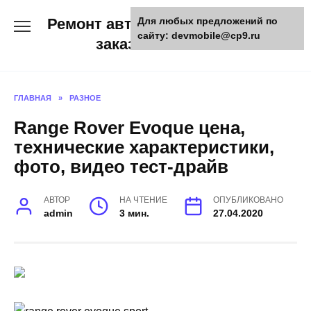
Skip
Ремонт авто и мото техники,
Для любых предложений по
to
сайту: devmobile@cp9.ru
content
заказ запчастей
ГЛАВНАЯ
»
РАЗНОЕ
Range Rover Evoque цена,
технические характеристики,
фото, видео тест-драйв
АВТОР
НА ЧТЕНИЕ
ОПУБЛИКОВАНО
admin
3 мин.
27.04.2020