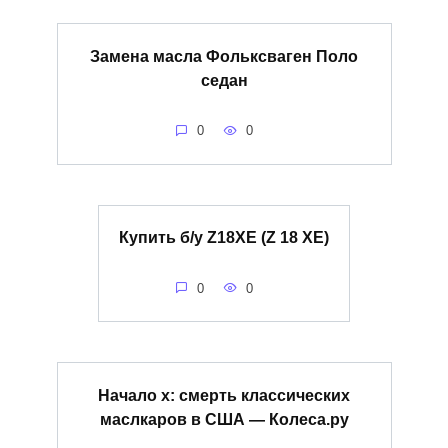
Замена масла Фольксваген Поло
седан
0
0
Купить б/у Z18XE (Z 18 XE)
0
0
Начало х: смерть классических
маслкаров в США — Колеса.ру