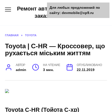
Skip
Ремонт авто и мото техники,
Для любых предложений по
to
сайту: devmobile@cp9.ru
content
заказ запчастей
ГЛАВНАЯ
»
TOYOTA
Toyota | C-HR — Кроссовер, що
рухається міським життям
АВТОР
НА ЧТЕНИЕ
ОПУБЛИКОВАНО
admin
3 мин.
22.11.2019
Toyota C-HR (Тойота С-хр)