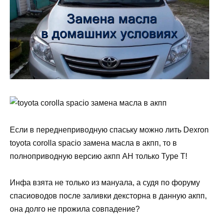
Если в переднеприводную спаську можно лить Dexron
toyota corolla spacio замена масла в акпп, то в
полноприводную версию акпп AH только Type T!
Инфа взята не только из мануала, а судя по форуму
спасиоводов после заливки дексторна в данную акпп,
она долго не прожила совпадение?