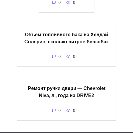
0
0
Объём топливного бака на Хёндай
Солярис: сколько литров бензобак
0
0
Ремонт ручки двери — Chevrolet
Niva, л., года на DRIVE2
0
0