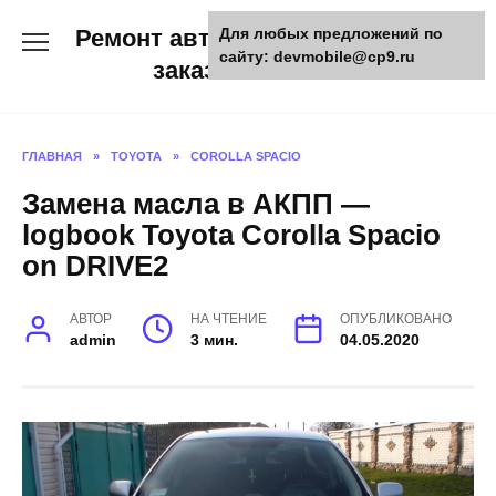
Skip
Ремонт авто и мото техники,
Для любых предложений по
to
сайту: devmobile@cp9.ru
content
заказ запчастей
ГЛАВНАЯ
»
TOYOTA
»
COROLLA SPACIO
Замена масла в АКПП —
logbook Toyota Corolla Spacio
on DRIVE2
АВТОР
НА ЧТЕНИЕ
ОПУБЛИКОВАНО
admin
3 мин.
04.05.2020