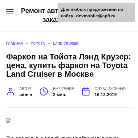
Skip
Ремонт авто и мото техники,
Для любых предложений по
to
сайту: devmobile@cp9.ru
content
заказ запчастей
ГЛАВНАЯ
»
TOYOTA
»
LAND CRUISER
Фаркоп на Тойота Лэнд Крузер:
цена, купить фаркоп на Toyota
Land Cruiser в Москве
АВТОР
НА ЧТЕНИЕ
ОПУБЛИКОВАНО
admin
2 мин.
16.12.2019