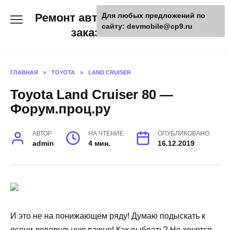
Skip
Ремонт авто и мото техники,
Для любых предложений по
to
сайту: devmobile@cp9.ru
content
заказ запчастей
ГЛАВНАЯ
»
TOYOTA
»
LAND CRUISER
Toyota Land Cruiser 80 —
Форум.проц.ру
АВТОР
НА ЧТЕНИЕ
ОПУБЛИКОВАНО
admin
4 мин.
16.12.2019
И это не на понижающем ряду! Думаю подыскать к
осени леворульную важно! Как выбрать? Не хочется