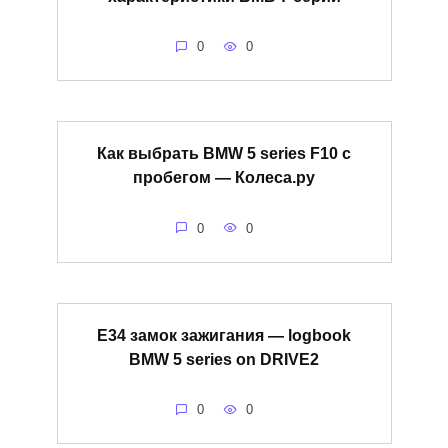
0
0
Как выбрать BMW 5 series F10 с
пробегом — Колеса.ру
0
0
Е34 замок зажигания — logbook
BMW 5 series on DRIVE2
0
0