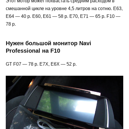
Этот мотор может похвастать средним расходом в
смешанной цикле на уровне 4,5 литров на сотню. E63,
E64 — 40 р. E60, E61 — 58 р. E70, E71 — 65 р. F10 —
78 р.
Нужен большой монитор Navi
Professional на F10
GT F07 — 78 р. Е7Х, Е6Х — 52 р.