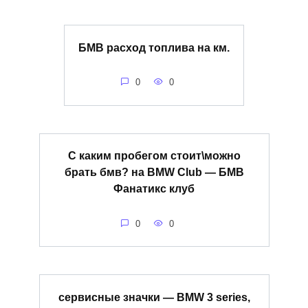
БМВ расход топлива на км.
0
0
С каким пробегом стоит\можно
брать бмв? на BMW Club — БМВ
Фанатикс клуб
0
0
сервисные значки — BMW 3 series,