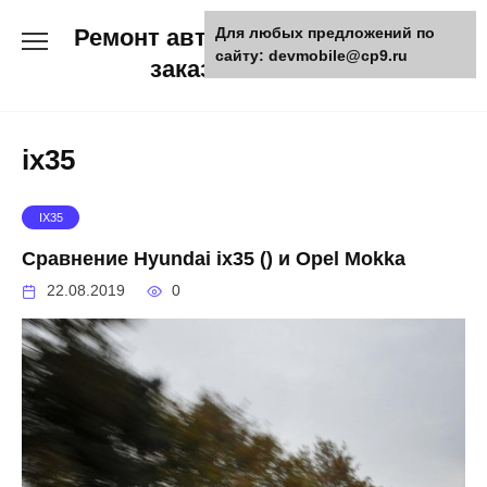
Skip
Ремонт авто и мото техники,
Для любых предложений по
to
сайту: devmobile@cp9.ru
content
заказ запчастей
ix35
IX35
Сравнение Hyundai ix35 () и Opel Mokka
22.08.2019
0