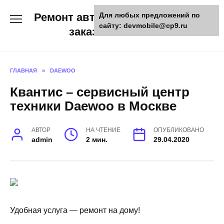
Skip
Ремонт авто и мото техники,
Для любых предложений по
to
сайту: devmobile@cp9.ru
content
заказ запчастей
ГЛАВНАЯ
»
DAEWOO
Квантис – сервисный центр
техники Daewoo в Москве
АВТОР
НА ЧТЕНИЕ
ОПУБЛИКОВАНО
admin
2 мин.
29.04.2020
Удобная услуга — ремонт на дому!