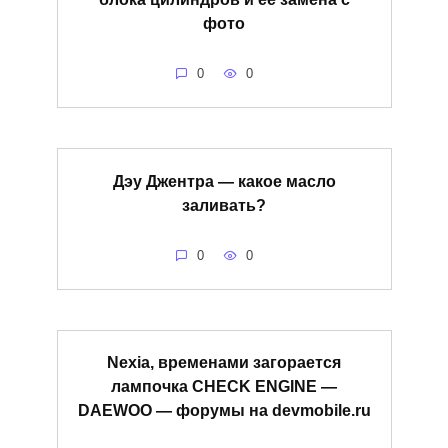
фото
0
0
Дэу Джентра — какое масло
заливать?
0
0
Nexia, временами загорается
лампочка CHECK ENGINE —
DAEWOO — форумы на devmobile.ru