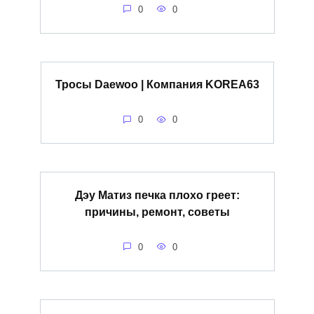
0
0
Тросы Daewoo | Компания KOREA63
0
0
Дэу Матиз печка плохо греет:
причины, ремонт, советы
0
0