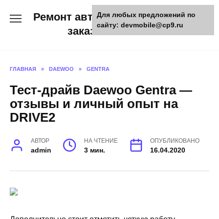
Skip
Ремонт авто и мото техники,
Для любых предложений по
to
сайту: devmobile@cp9.ru
content
заказ запчастей
ГЛАВНАЯ
»
DAEWOO
»
GENTRA
Тест-драйв Daewoo Gentra —
отзывы и личный опыт на
DRIVE2
АВТОР
НА ЧТЕНИЕ
ОПУБЛИКОВАНО
admin
3 мин.
16.04.2020