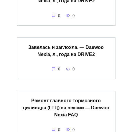
Nexia, л., года на DRIVE2
0
0
Завелась и заглохла. — Daewoo
Nexia, л., года на DRIVE2
0
0
Ремонт главного тормозного
цилиндра (ГТЦ) на нексии — Daewoo
Nexia FAQ
0
0