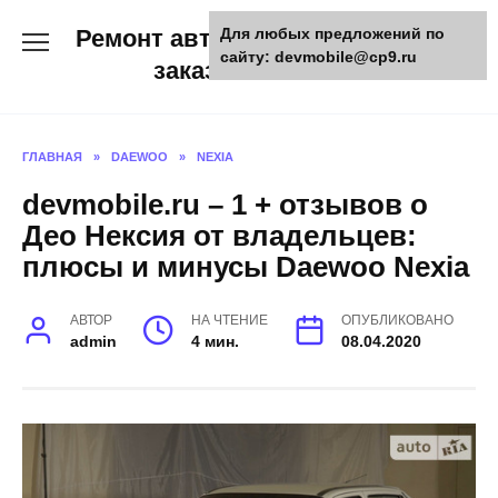
Skip
Ремонт авто и мото техники,
Для любых предложений по
to
сайту: devmobile@cp9.ru
content
заказ запчастей
ГЛАВНАЯ
»
DAEWOO
»
NEXIA
devmobile.ru – 1 + отзывов о
Део Нексия от владельцев:
плюсы и минусы Daewoo Nexia
АВТОР
НА ЧТЕНИЕ
ОПУБЛИКОВАНО
admin
4 мин.
08.04.2020