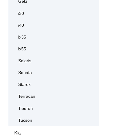
Getz
i30
i40
ix35
ix55
Solaris
Sonata
Starex
Terracan
Tiburon
Tucson
Kia