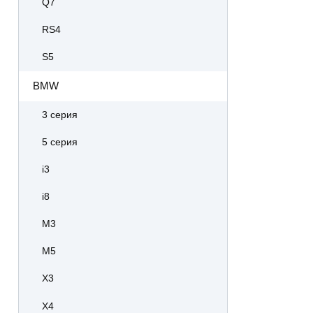
Q7
RS4
S5
BMW
3 серия
5 серия
i3
i8
M3
M5
X3
X4