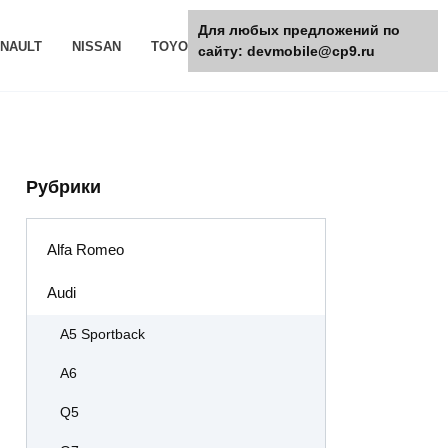
Для любых предложений по
NAULT
NISSAN
TOYOTA
РАЗНОЕ
сайту: devmobile@cp9.ru
Рубрики
Alfa Romeo
Audi
A5 Sportback
A6
Q5