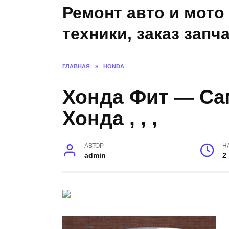
Skip
Ремонт авто и мото
to
техники, заказ запч
content
ГЛАВНАЯ
»
HONDA
Хонда Фит — Са
Хонда , , ,
АВТОР
Н
admin
2