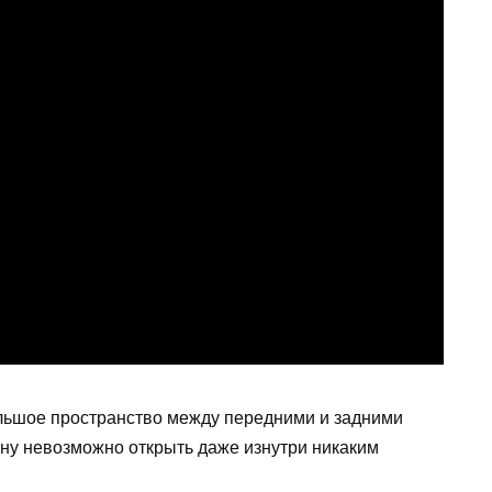
ольшое пространство между передними и задними
ину невозможно открыть даже изнутри никаким