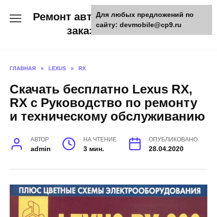
Skip
Ремонт авто и мото техники,
Для любых предложений по
to
сайту: devmobile@cp9.ru
content
заказ запчастей
ГЛАВНАЯ
»
LEXUS
»
RX
Скачать бесплатно Lexus RX,
RX с Руководство по ремонту
и техническому обслуживанию
АВТОР
НА ЧТЕНИЕ
ОПУБЛИКОВАНО
admin
3 мин.
28.04.2020