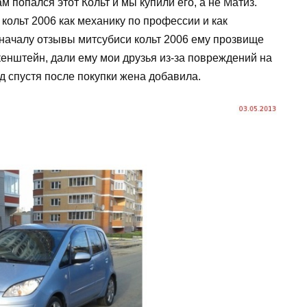
м попался этот Кольт и мы купили его, а не Матиз.
кольт 2006 как механику по профессии и как
 началу отзывы митсубиси кольт 2006 ему прозвище
нштейн, дали ему мои друзья из-за повреждений на
од спустя после покупки жена добавила.