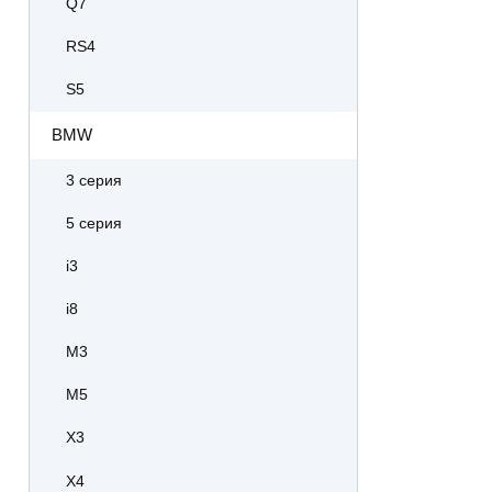
Q7
RS4
S5
BMW
3 серия
5 серия
i3
i8
M3
M5
X3
X4