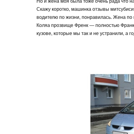
Но и жена моя была тоже очень рада что на
Скажу коротко, машинка отзывы митсубиси 
водителю по жизни, понравилась. Жена по
Коляа прозвище Френк — полностью Франке
кузове, которые мы так и не устранили, а г