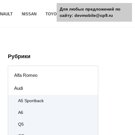
Для любых предложений по
NAULT
NISSAN
TOYOTA
РАЗНОЕ
сайту: devmobile@cp9.ru
Рубрики
Alfa Romeo
Audi
A5 Sportback
A6
Q5