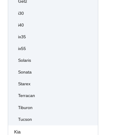
Getz
i30
i40
ix35
ix55
Solaris
Sonata
Starex
Terracan
Tiburon
Tucson
Kia