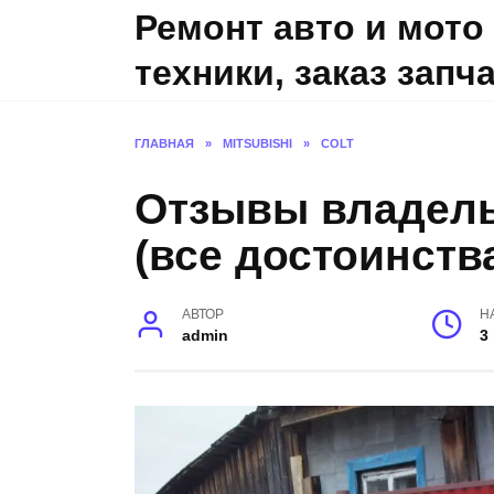
Skip
Ремонт авто и мото
to
техники, заказ запч
content
ГЛАВНАЯ
»
MITSUBISHI
»
COLT
Отзывы владельц
(все достоинств
АВТОР
Н
admin
3