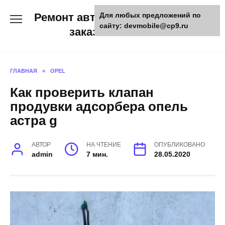
Skip
Ремонт авто и мото техники,
Для любых предложений по
to
сайту: devmobile@cp9.ru
content
заказ запчастей
ГЛАВНАЯ
»
OPEL
Как проверить клапан
продувки адсорбера опель
астра g
АВТОР
НА ЧТЕНИЕ
ОПУБЛИКОВАНО
admin
7 мин.
28.05.2020