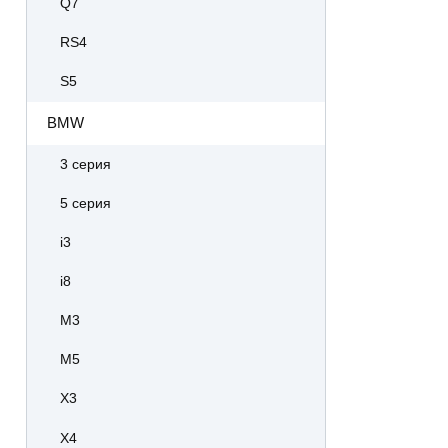
Q7
RS4
S5
BMW
3 серия
5 серия
i3
i8
M3
M5
X3
X4