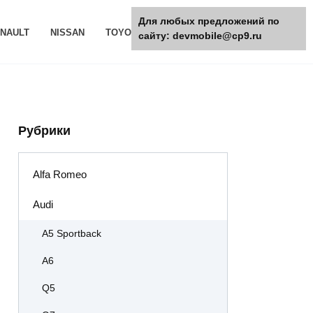
Для любых предложений по
NAULT
NISSAN
TOYOTA
РАЗНОЕ
сайту: devmobile@cp9.ru
Рубрики
Alfa Romeo
Audi
A5 Sportback
A6
Q5