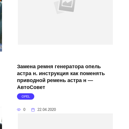
Замена ремня генератора опель
и
астра н. инструкция как поменять
приводной ремень астра н —
АвтоСовет
OPEL
0
22.04.2020