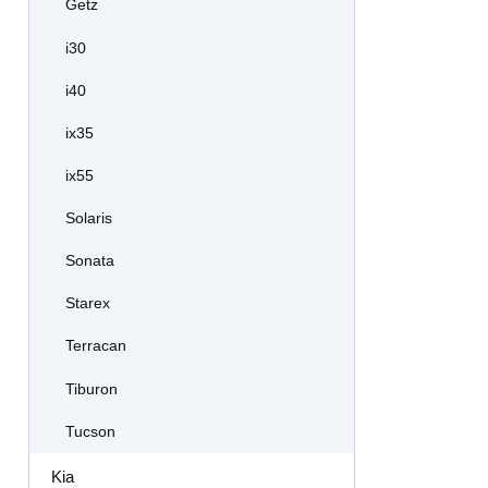
Getz
i30
i40
ix35
ix55
Solaris
Sonata
Starex
Terracan
Tiburon
Tucson
Kia