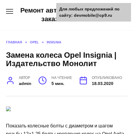
Skip
Ремонт авто и мото техники,
Для любых предложений по
to
сайту: devmobile@cp9.ru
content
заказ запчастей
ГЛАВНАЯ
»
OPEL
»
INSIGNIA
Замена колеса Opel Insignia |
Издательство Монолит
АВТОР
НА ЧТЕНИЕ
ОПУБЛИКОВАНО
admin
5 мин.
18.03.2020
Показать колесные болты с диаметром и шагом
резьбы 12×1,25 болты крепления колес на Opel Agila