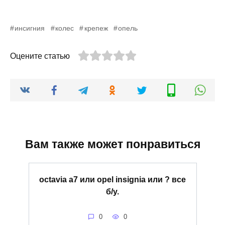
инсигния
колес
крепеж
опель
Оцените статью
Вам также может понравиться
octavia a7 или opel insignia или ? все
б/у.
0
0