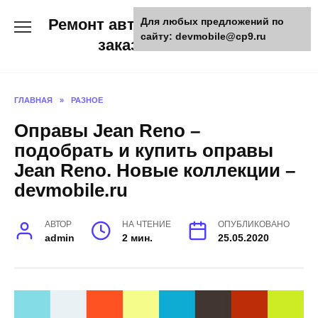
Skip
Ремонт авто и мото техники,
Для любых предложений по
to
сайту: devmobile@cp9.ru
content
заказ запчастей
ГЛАВНАЯ
»
РАЗНОЕ
Оправы Jean Reno –
подобрать и купить оправы
Jean Reno. Новые коллекции –
devmobile.ru
АВТОР
НА ЧТЕНИЕ
ОПУБЛИКОВАНО
admin
2 мин.
25.05.2020