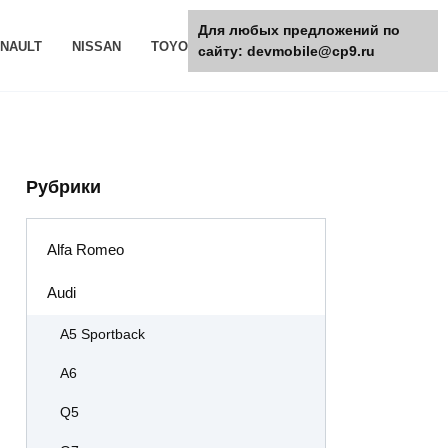
Для любых предложений по
NAULT
NISSAN
TOYOTA
РАЗНОЕ
сайту: devmobile@cp9.ru
Рубрики
Alfa Romeo
Audi
A5 Sportback
A6
Q5