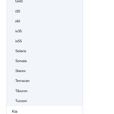
Getz
i30
i40
ix35
ix55
Solaris
Sonata
Starex
Terracan
Tiburon
Tucson
Kia