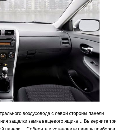
трального воздуховода с левой стороны панели
ения защелки замка вещевого ящика… Выверните три
ой панели… Соберите и установите панель приборов