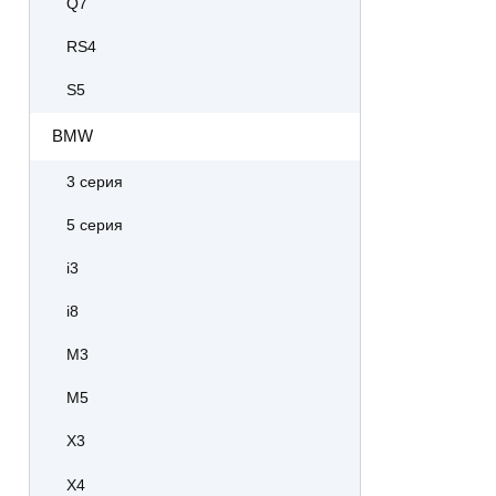
Q7
RS4
S5
BMW
3 серия
5 серия
i3
i8
M3
M5
X3
X4