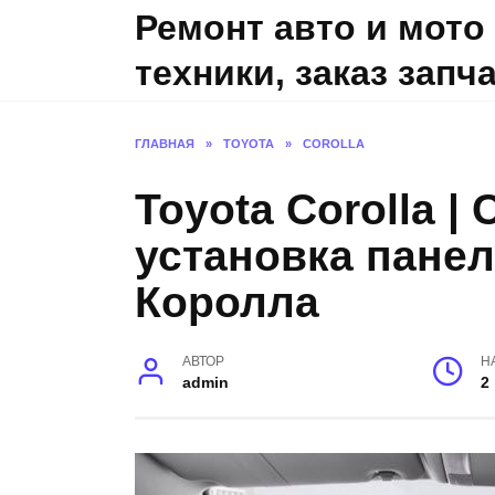
Skip
Ремонт авто и мото
to
техники, заказ запч
content
ГЛАВНАЯ
»
TOYOTA
»
COROLLA
Toyota Corolla |
установка панел
Королла
АВТОР
Н
admin
2