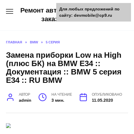
Skip
Ремонт авто и мото техники,
Для любых предложений по
to
сайту: devmobile@cp9.ru
content
заказ запчастей
ГЛАВНАЯ
»
BMW
»
5 СЕРИЯ
Замена приборки Low на High
(плюс БК) на BMW E34 ::
Документация :: BMW 5 серия
E34 :: RU BMW
АВТОР
НА ЧТЕНИЕ
ОПУБЛИКОВАНО
admin
3 мин.
11.05.2020