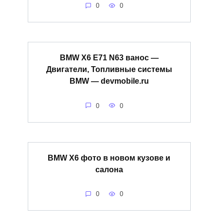
0
0
BMW X6 E71 N63 ванос —
Двигатели, Топливные системы
BMW — devmobile.ru
0
0
BMW X6 фото в новом кузове и
салона
0
0