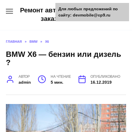
Skip
Ремонт авто и мото техники,
Для любых предложений по
to
сайту: devmobile@cp9.ru
content
заказ запчастей
ГЛАВНАЯ
»
BMW
»
X6
BMW X6 — бензин или дизель
?
АВТОР
НА ЧТЕНИЕ
ОПУБЛИКОВАНО
admin
5 мин.
16.12.2019