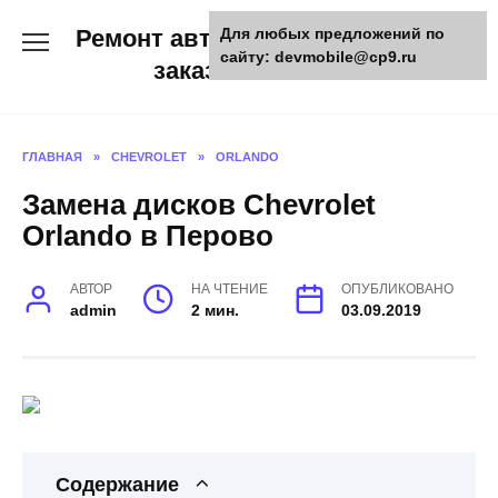
Skip
Ремонт авто и мото техники,
Для любых предложений по
to
сайту: devmobile@cp9.ru
content
заказ запчастей
ГЛАВНАЯ
»
CHEVROLET
»
ORLANDO
Замена дисков Chevrolet
Orlando в Перово
АВТОР
НА ЧТЕНИЕ
ОПУБЛИКОВАНО
admin
2 мин.
03.09.2019
Содержание