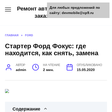
Skip
Ремонт авто и мото техники,
Для любых предложений по
to
сайту: devmobile@cp9.ru
content
заказ запчастей
ГЛАВНАЯ
»
FORD
Стартер Форд Фокус: где
находится, как снять, замена
АВТОР
НА ЧТЕНИЕ
ОПУБЛИКОВАНО
admin
2 мин.
15.05.2020
Содержание