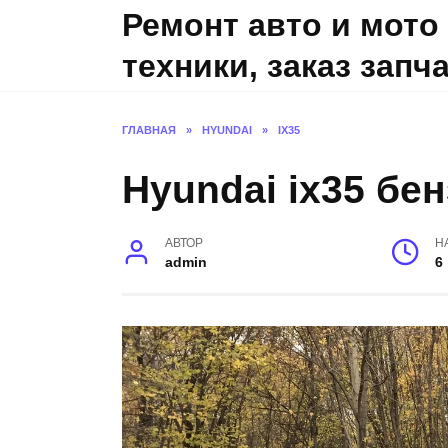
Skip
Ремонт авто и мото
to
техники, заказ запч
content
ГЛАВНАЯ
»
HYUNDAI
»
IX35
Hyundai ix35 бен
АВТОР
Н
admin
6