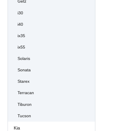
Getz
i30
i40
ix35
ix55
Solaris
Sonata
Starex
Terracan
Tiburon
Tucson
Kia