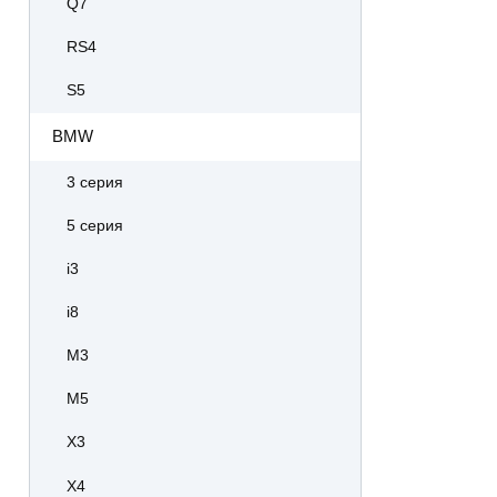
Q7
RS4
S5
BMW
3 серия
5 серия
i3
i8
M3
M5
X3
X4