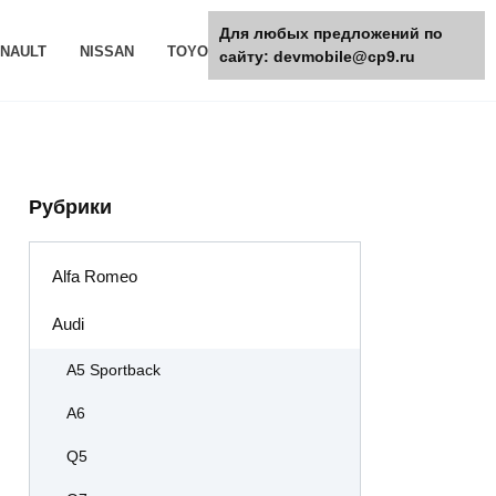
Для любых предложений по
NAULT
NISSAN
TOYOTA
РАЗНОЕ
сайту: devmobile@cp9.ru
Рубрики
Alfa Romeo
Audi
A5 Sportback
A6
Q5