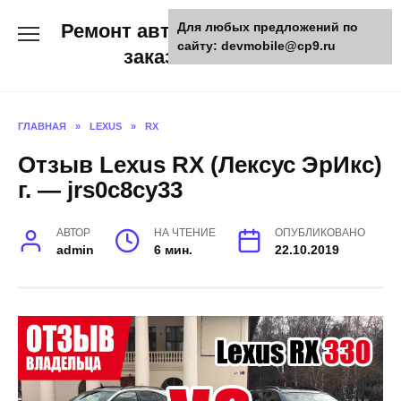
Skip
Ремонт авто и мото техники,
Для любых предложений по
to
сайту: devmobile@cp9.ru
content
заказ запчастей
ГЛАВНАЯ
»
LEXUS
»
RX
Отзыв Lexus RX (Лексус ЭрИкс)
г. — jrs0c8cy33
АВТОР
НА ЧТЕНИЕ
ОПУБЛИКОВАНО
admin
6 мин.
22.10.2019