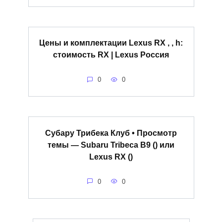
Цены и комплектации Lexus RX , , h:
стоимость RX | Lexus Россия
0
0
Субару Трибека Клуб • Просмотр
темы — Subaru Tribeca B9 () или
Lexus RX ()
0
0