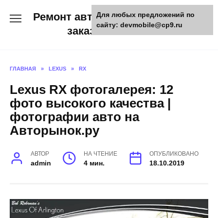
Skip
Ремонт авто и мото техники,
Для любых предложений по
to
сайту: devmobile@cp9.ru
content
заказ запчастей
ГЛАВНАЯ
»
LEXUS
»
RX
Lexus RX фотогалерея: 12
фото высокого качества |
фотографии авто на
Авторынок.ру
АВТОР
НА ЧТЕНИЕ
ОПУБЛИКОВАНО
admin
4 мин.
18.10.2019