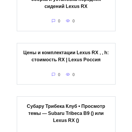
сидений Lexus RX
0
0
Цены и комплектации Lexus RX , , h:
стоимость RX | Lexus Россия
0
0
Субару Трибека Клуб • Просмотр
темы — Subaru Tribeca B9 () или
Lexus RX ()