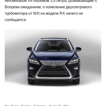
бензиновым V6 объемом 3,5 литра, развивающим л.
Вопреки ожиданиям, о появлении двухлитрового
турбомотора от NXt на модели RX ничего не
сообщается.
выйдет
когда
лексус
новый
рх