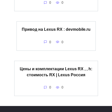
0
0
Привод на Lexus RX : devmobile.ru
0
0
Цены и комплектации Lexus RX , , h:
стоимость RX | Lexus Россия
0
0