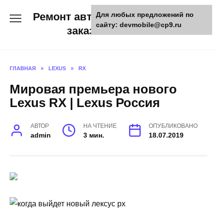
Skip
Ремонт авто и мото техники,
Для любых предложений по
to
сайту: devmobile@cp9.ru
content
заказ запчастей
ГЛАВНАЯ
»
LEXUS
»
RX
Мировая премьера нового
Lexus RX | Lexus Россия
АВТОР
НА ЧТЕНИЕ
ОПУБЛИКОВАНО
admin
3 мин.
18.07.2019