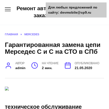
Skip
Ремонт авто и мото техники,
Для любых предложений по
to
сайту: devmobile@cp9.ru
content
заказ запчастей
ГЛАВНАЯ
»
MERCEDES
Гарантированная замена цепи
Мерседес С и С на СТО в СПб
АВТОР
НА ЧТЕНИЕ
ОПУБЛИКОВАНО
admin
2 мин.
21.05.2020
техническое обслуживание