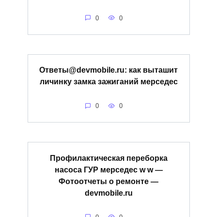
0
0
Ответы@devmobile.ru: как выташит
личинку замка зажиганий мерседес
0
0
Профилактическая переборка
насоса ГУР мерседес w w —
Фотоотчеты о ремонте —
devmobile.ru