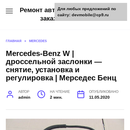
Skip
Ремонт авто и мото техники,
Для любых предложений по
to
сайту: devmobile@cp9.ru
content
заказ запчастей
ГЛАВНАЯ
»
MERCEDES
Mercedes-Benz W |
дроссельной заслонки —
снятие, установка и
регулировка | Мерседес Бенц
АВТОР
НА ЧТЕНИЕ
ОПУБЛИКОВАНО
admin
2 мин.
11.05.2020