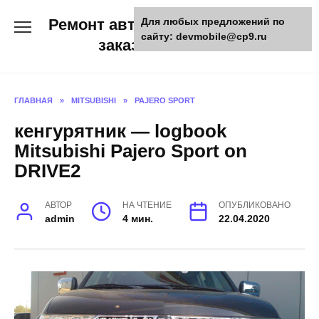
Skip
Ремонт авто и мото техники,
Для любых предложений по
to
сайту: devmobile@cp9.ru
content
заказ запчастей
ГЛАВНАЯ
»
MITSUBISHI
»
PAJERO SPORT
кенгурятник — logbook
Mitsubishi Pajero Sport on
DRIVE2
АВТОР
НА ЧТЕНИЕ
ОПУБЛИКОВАНО
admin
4 мин.
22.04.2020