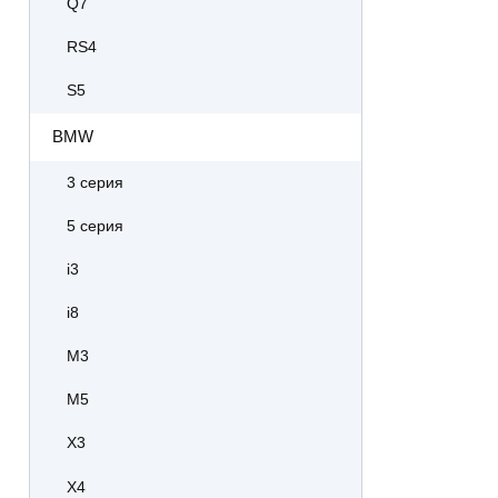
Q7
RS4
S5
BMW
3 серия
5 серия
i3
i8
M3
M5
X3
X4