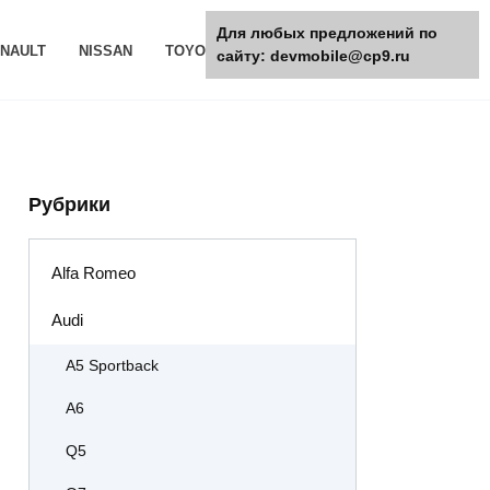
Для любых предложений по
NAULT
NISSAN
TOYOTA
РАЗНОЕ
сайту: devmobile@cp9.ru
Рубрики
Alfa Romeo
Audi
A5 Sportback
A6
Q5