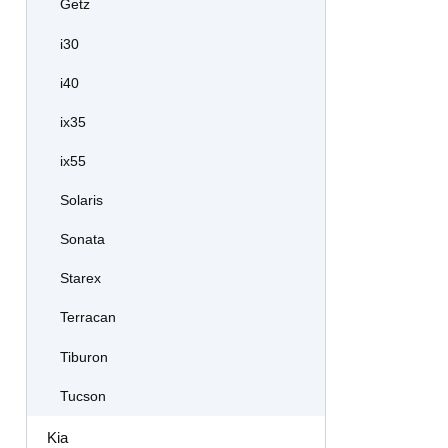
Getz
i30
i40
ix35
ix55
Solaris
Sonata
Starex
Terracan
Tiburon
Tucson
Kia