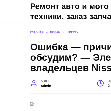
Skip
Ремонт авто и мото
to
техники, заказ запч
content
ГЛАВНАЯ
»
NISSAN
»
LIBERTY
Ошибка — причи
обсудим? — Эле
владельцев Niss
АВТОР
Н
admin
2