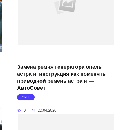
Замена ремня генератора опель
и
астра н. инструкция как поменять
приводной ремень астра н —
АвтоСовет
OPEL
0
22.04.2020