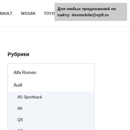
Для любых предложений по
NAULT
NISSAN
TOYOTA
РАЗНОЕ
сайту: devmobile@cp9.ru
Рубрики
Alfa Romeo
Audi
A5 Sportback
A6
Q5