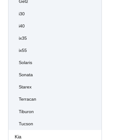
Getz
i30
i40
ix35
ix55
Solaris
Sonata
Starex
Terracan
Tiburon
Tucson
Kia