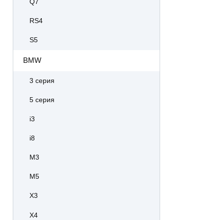
Q7
RS4
S5
BMW
3 серия
5 серия
i3
i8
M3
M5
X3
X4