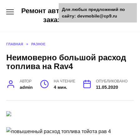
Skip
Ремонт авто и мото техники,
Для любых предложений по
to
сайту: devmobile@cp9.ru
content
заказ запчастей
ГЛАВНАЯ
»
РАЗНОЕ
Неимоверно большой расход
топлива на Rav4
АВТОР
НА ЧТЕНИЕ
ОПУБЛИКОВАНО
admin
4 мин.
11.05.2020