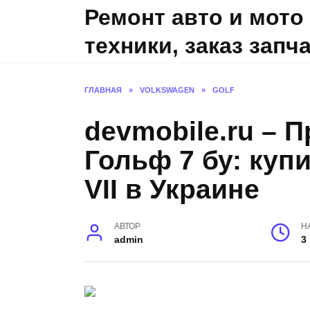
Skip
Ремонт авто и мото
to
техники, заказ запч
content
ГЛАВНАЯ
»
VOLKSWAGEN
»
GOLF
devmobile.ru – 
Гольф 7 бу: куп
VII в Украине
АВТОР
Н
admin
3