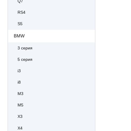
Q7
RS4
S5
BMW
3 серия
5 серия
i3
i8
M3
M5
X3
X4