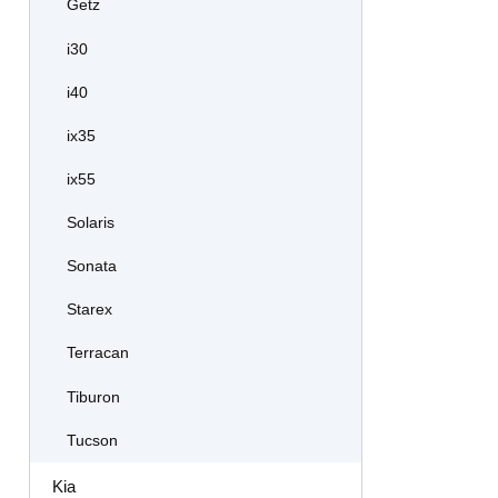
Getz
i30
i40
ix35
ix55
Solaris
Sonata
Starex
Terracan
Tiburon
Tucson
Kia