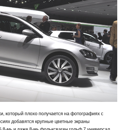
и, который плохо получается на фотографиях с
сиях добавятся крупные цветные экраны
,8-мь и даже 8-мь фольксваген гольф 7 универсал