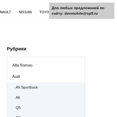
Для любых предложений по
NAULT
NISSAN
TOYOTA
РАЗНОЕ
сайту: devmobile@cp9.ru
Рубрики
Alfa Romeo
Audi
A5 Sportback
A6
Q5