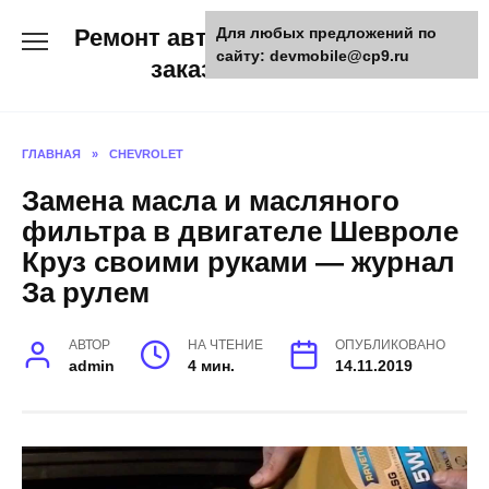
Skip
Ремонт авто и мото техники,
Для любых предложений по
to
сайту: devmobile@cp9.ru
content
заказ запчастей
ГЛАВНАЯ
»
CHEVROLET
Замена масла и масляного
фильтра в двигателе Шевроле
Круз своими руками — журнал
За рулем
АВТОР
НА ЧТЕНИЕ
ОПУБЛИКОВАНО
admin
4 мин.
14.11.2019