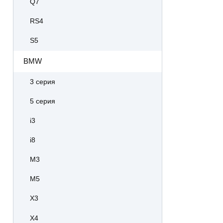
Q7
RS4
S5
BMW
3 серия
5 серия
i3
i8
M3
M5
X3
X4