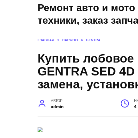
Skip
Ремонт авто и мото
to
техники, заказ запч
content
ГЛАВНАЯ
»
DAEWOO
»
GENTRA
Купить лобовое
GENTRA SED 4D ,
замена, установ
АВТОР
Н
admin
4