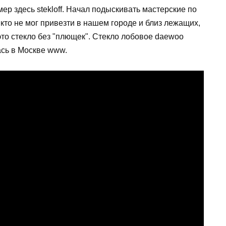
 здесь stekloff. Начал подыскивать мастерские по
кто не мог привезти в нашем городе и близ лежащих,
 это стекло без "плющек". Стекло лобовое daewoo
ась в Москве www.