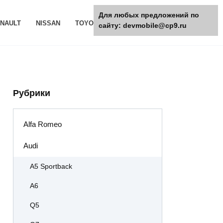
Для любых предложений по
NAULT
NISSAN
TOYOTA
РАЗНОЕ
сайту: devmobile@cp9.ru
Рубрики
Alfa Romeo
Audi
A5 Sportback
A6
Q5