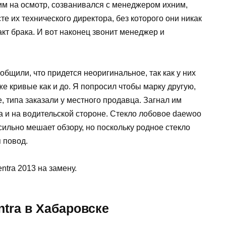
ним на осмотр, созванивался с менеджером ихним,
те их технического директора, без которого они никак
кт брака. И вот наконец звонит менеджер и
ообщили, что придется неоригинальное, так как у них
же кривые как и до. Я попросил чтобы марку другую,
е, типа заказали у местного продавца. Загнал им
ла и на водительской стороне. Стекло лобовое daewoo
 сильно мешает обзору, но поскольку родное стекло
 повод.
ntra 2013 на замену.
tra в Хабаровске