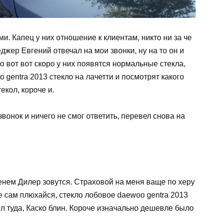
и. Капец у них отношение к клиентам, никто ни за че
неджер Евгений отвечал на мои звонки, ну на то он и
о вот вот скоро у них появятся нормальные стекла,
 gentra 2013 стекло на лачетти и посмотрят какого
екол, короче и.
звонок и ничего не смог ответить, перевел снова на
нем Дилер зовутся. Страховой на меня ваще по херу
е сам плюхайся, стекло лобовое daewoo gentra 2013
ыл туда, Каско блин. Короче изначально дешевле было