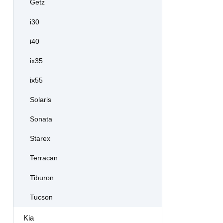
Getz
i30
i40
ix35
ix55
Solaris
Sonata
Starex
Terracan
Tiburon
Tucson
Kia