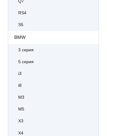
Q7
RS4
S5
BMW
3 серия
5 серия
i3
i8
M3
M5
X3
X4