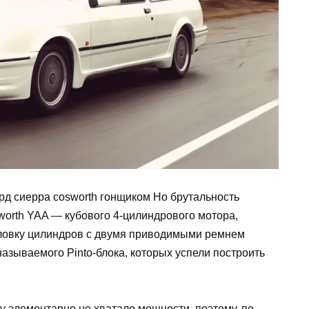
рд сиерра cosworth гонщиком Но брутальность
sworth YAA — кубового 4-цилиндрового мотора,
ловку цилиндров с двумя приводимыми ремнем
называемого Pinto-блока, которых успели построить
у элементарно не хватало мощности, поэтому, по