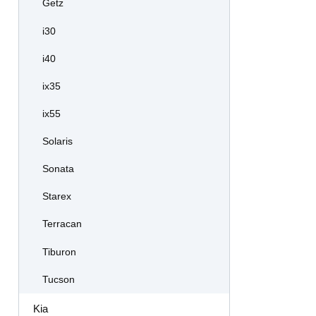
Getz
i30
i40
ix35
ix55
Solaris
Sonata
Starex
Terracan
Tiburon
Tucson
Kia