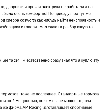
ью, дворники и прочая электрика не работали а на
ть было очень комфортно! По приезду я ее тут-же
рд сиерра cosworth как нибудь найти неисправность и
разборщики и говорят мол сдают в разбор какую то
 Sierra xr4i! Я естественно сразу знал что я куплю эту
тормозов, тоже не последнее. Стандартные тормоза
о штатной мощностью, но чем выше мощность, тем
Та же фирма AP Racing изготавливает спортивные