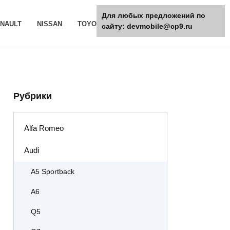
Для любых предложений по
NAULT
NISSAN
TOYOTA
РАЗНОЕ
сайту: devmobile@cp9.ru
Рубрики
Alfa Romeo
Audi
A5 Sportback
A6
Q5