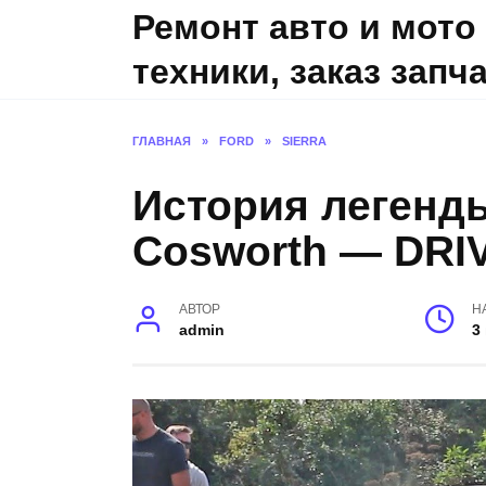
Skip
Ремонт авто и мото
to
техники, заказ запч
content
ГЛАВНАЯ
»
FORD
»
SIERRA
История легенды 
Cosworth — DRI
АВТОР
Н
admin
3