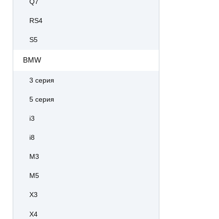
Q7
RS4
S5
BMW
3 серия
5 серия
i3
i8
M3
M5
X3
X4