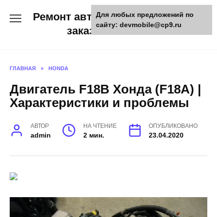
Skip
Ремонт авто и мото техники,
Для любых предложений по
to
сайту: devmobile@cp9.ru
content
заказ запчастей
ГЛАВНАЯ
»
HONDA
Двигатель F18B Хонда (F18A) |
Характеристики и проблемы
АВТОР
НА ЧТЕНИЕ
ОПУБЛИКОВАНО
admin
2 мин.
23.04.2020