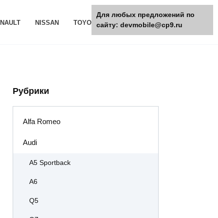
Для любых предложений по
NAULT
NISSAN
TOYOTA
РАЗНОЕ
сайту: devmobile@cp9.ru
Рубрики
Alfa Romeo
Audi
A5 Sportback
A6
Q5