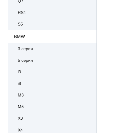
Q7
RS4
S5
BMW
3 серия
5 серия
i3
i8
M3
M5
X3
X4