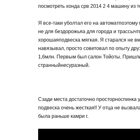
посмотреть хонда срв 2014 2 4 машину из т
Я все-таки уболтал его на автоматпоэтому
не для бездорожьяа для города и трассы
хорошаяподвеска мягкая. Я старался не в
навязывал, просто советовал по опыту др
1,6млн. Первым был салон Тойоты. Пришли
странныйнесуразный.
Сзади места достаточно просторноспинка у
подвеска очень жесткая!! У отца не вызвал
была раньше камри г.