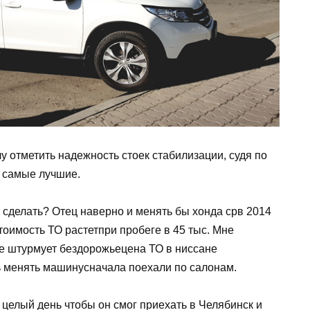
 отметить надежность стоек стабилизации, судя по
е самые лучшие.
о сделать? Отец наверно и менять бы хонда срв 2014
стоимость ТО растетпри пробеге в 45 тыс. Мне
не штурмует бездорожьецена ТО в ниссане
ь менять машинусначала поехали по салонам.
целый день чтобы он смог приехать в Челябинск и