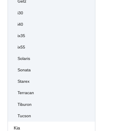
Getz
i30
i40
ix35
ix55
Solaris
Sonata
Starex
Terracan
Tiburon
Tucson
Kia