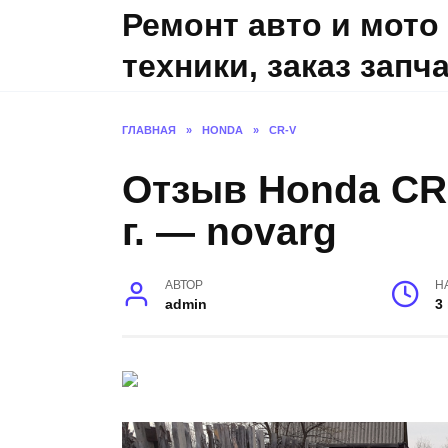
Skip
Ремонт авто и мото
to
техники, заказ запч
content
ГЛАВНАЯ
»
HONDA
»
CR-V
Отзыв Honda CR-
г. — novarg
АВТОР
Н
admin
3