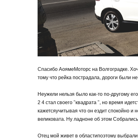
Спасибо АоямеМоторс на Волгоградке. Хочу
тому что рейка пострадала, дороги были н
Неужели нельзя было как-то по-другому ег
2 4 стал своего "квадрата ", но время идет
кажетсяучитывая что он ездит спокойно и 
великовата. Ну ладноне об этом Собралис
Отец мой живет в областипоэтому выбрали 