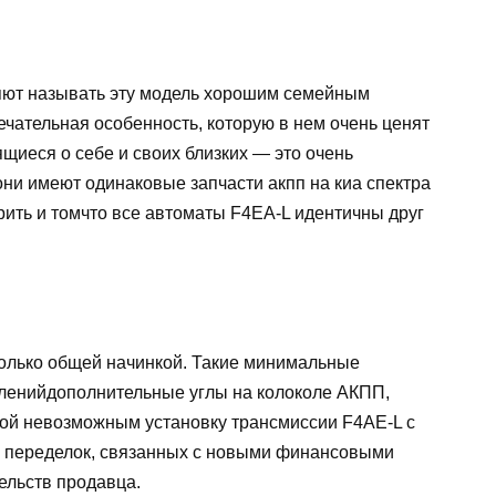
ют называть эту модель хорошим семейным
ечательная особенность, которую в нем очень ценят
щиеся о себе и своих близких — это очень
они имеют одинаковые запчасти акпп на киа спектра
ить и томчто все автоматы F4EA-L идентичны друг
только общей начинкой. Такие минимальные
пленийдополнительные углы на колоколе АКПП,
ой невозможным установку трансмиссии F4AE-L с
х переделок, связанных с новыми финансовыми
ельств продавца.