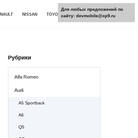
Для любых предложений по
NAULT
NISSAN
TOYOTA
РАЗНОЕ
сайту: devmobile@cp9.ru
Рубрики
Alfa Romeo
Audi
A5 Sportback
A6
Q5