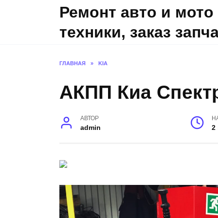
Skip
Ремонт авто и мото
to
техники, заказ запч
content
ГЛАВНАЯ
»
KIA
АКПП Киа Спектр
АВТОР
Н
admin
2