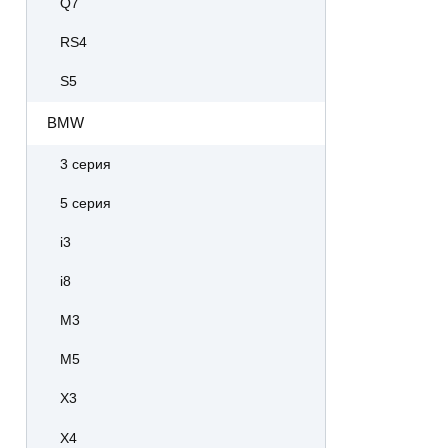
Q7
RS4
S5
BMW
3 серия
5 серия
i3
i8
M3
M5
X3
X4