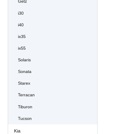
Getz
i30
i40
ix35
ix55
Solaris
Sonata
Starex
Terracan
Tiburon
Tucson
Kia