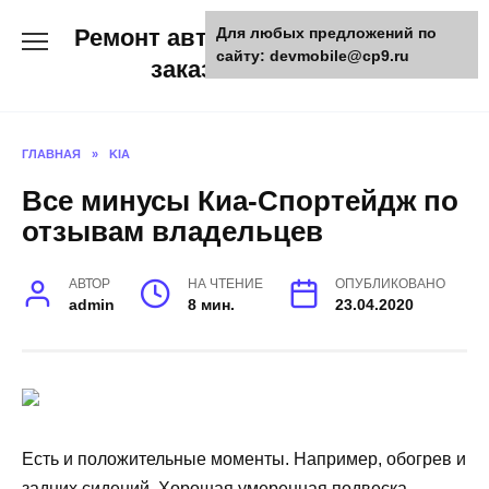
Skip
Ремонт авто и мото техники,
Для любых предложений по
to
сайту: devmobile@cp9.ru
content
заказ запчастей
ГЛАВНАЯ
»
KIA
Все минусы Киа-Спортейдж по
отзывам владельцев
АВТОР
НА ЧТЕНИЕ
ОПУБЛИКОВАНО
admin
8 мин.
23.04.2020
Есть и положительные моменты. Например, обогрев и
задних сидений. Хорошая умеренная подвеска,