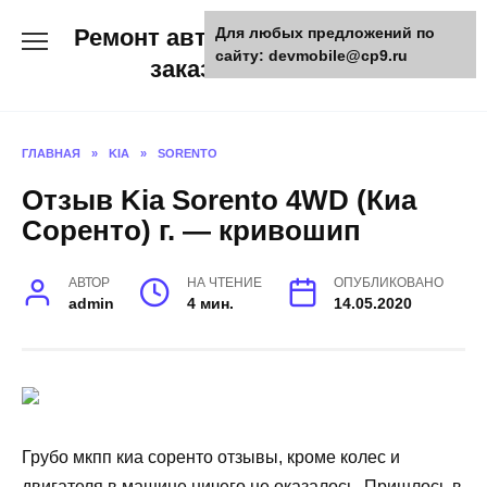
Skip
Ремонт авто и мото техники,
Для любых предложений по
to
сайту: devmobile@cp9.ru
content
заказ запчастей
ГЛАВНАЯ
»
KIA
»
SORENTO
Отзыв Kia Sorento 4WD (Киа
Соренто) г. — кривошип
АВТОР
НА ЧТЕНИЕ
ОПУБЛИКОВАНО
admin
4 мин.
14.05.2020
Грубо мкпп киа соренто отзывы, кроме колес и
двигателя в машине ничего не оказалось. Пришлось в