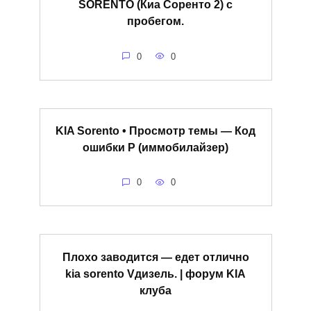
SORENTO (Киа Соренто 2) с
пробегом.
0
0
KIA Sorento • Просмотр темы — Код
ошибки Р (иммобилайзер)
0
0
Плохо заводится — едет отлично
kia sorento Vдизель. | форум KIA
клуба