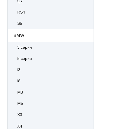
Q7
RS4
S5
BMW
3 серия
5 серия
i3
i8
M3
M5
X3
X4