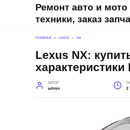
Skip
Ремонт авто и мото
to
техники, заказ запч
content
ГЛАВНАЯ
»
LEXUS
»
NX
Lexus NX: купить
характеристики 
АВТОР
Н
admin
2