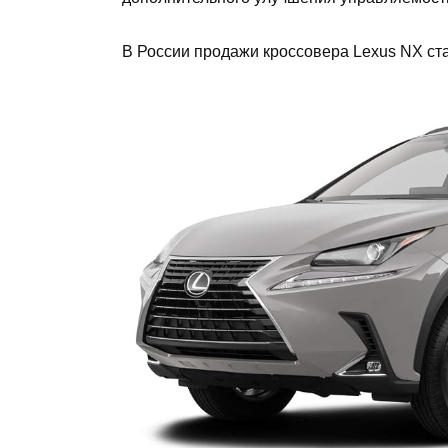
В России продажи кроссовера Lexus NX ста