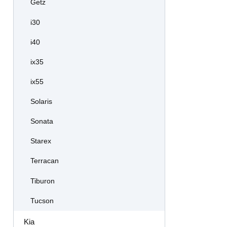
Getz
i30
i40
ix35
ix55
Solaris
Sonata
Starex
Terracan
Tiburon
Tucson
Kia