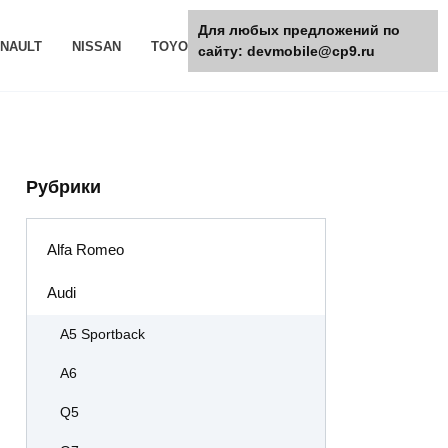
Для любых предложений по
NAULT
NISSAN
TOYOTA
РАЗНОЕ
сайту: devmobile@cp9.ru
Рубрики
Alfa Romeo
Audi
A5 Sportback
A6
Q5