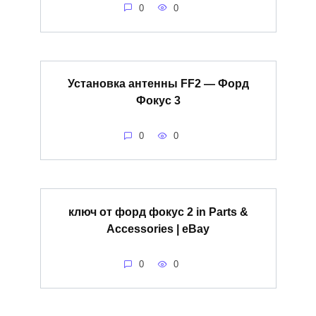
0
0
Установка антенны FF2 — Форд
Фокус 3
0
0
ключ от форд фокус 2 in Parts &
Accessories | eBay
0
0