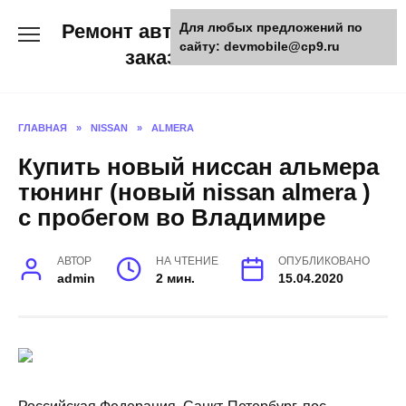
Skip
Ремонт авто и мото техники,
Для любых предложений по
to
сайту: devmobile@cp9.ru
content
заказ запчастей
ГЛАВНАЯ
»
NISSAN
»
ALMERA
Купить новый ниссан альмера
тюнинг (новый nissan almera )
с пробегом во Владимире
АВТОР
НА ЧТЕНИЕ
ОПУБЛИКОВАНО
admin
2 мин.
15.04.2020